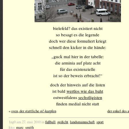
bielefeld? das existiert nicht
so besagt es die legende
doch wer diese formuliert kriegt
schnell den kicker in die hände:
„guck mal hier in der tabelle:
die arminia auf platz acht
für das existenzielle
ist so der beweis erbracht!“
doch der hinweis auf die listen
ist bald
wertlos wie das baht
ostwestfalens
sechstligisten
finden medial nicht statt
«
sven, der stattliche oi!-karpfen
der enkel des 
1ng0 am 27. mai 2010 in
fußball
,
gedicht
,
landsmannschaft
,
sport
foto:
marc_smith