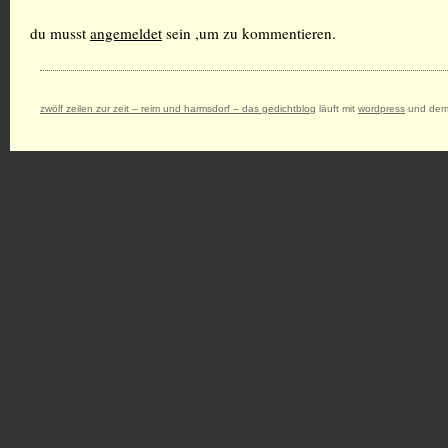
du musst
angemeldet
sein ,um zu kommentieren.
zwölf zeilen zur zeit – reim und harmsdorf – das gedichtblog
läuft mit
wordpress
und dem