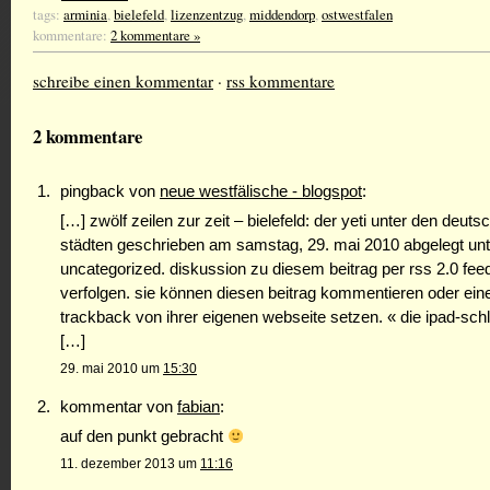
tags:
arminia
,
bielefeld
,
lizenzentzug
,
middendorp
,
ostwestfalen
kommentare:
2 kommentare »
schreibe einen kommentar
·
rss kommentare
2 kommentare
pingback von
neue westfälische - blogspot
:
[…] zwölf zeilen zur zeit – bielefeld: der yeti unter den deuts
städten geschrieben am samstag, 29. mai 2010 abgelegt unt
uncategorized. diskussion zu diesem beitrag per rss 2.0 fee
verfolgen. sie können diesen beitrag kommentieren oder ein
trackback von ihrer eigenen webseite setzen. « die ipad-sc
[…]
29. mai 2010 um
15:30
kommentar von
fabian
:
auf den punkt gebracht
11. dezember 2013 um
11:16