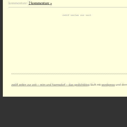
kommentare:
2 kommentare »
zwölf zeilen zur zeit – reim und harmsdorf – das gedichtblog
läuft mit
wordpress
und dem