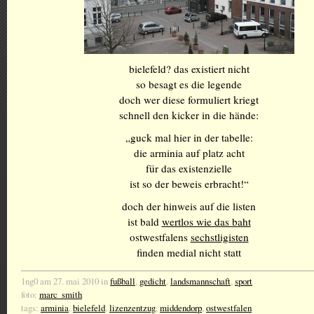
bielefeld? das existiert nicht
so besagt es die legende
doch wer diese formuliert kriegt
schnell den kicker in die hände:
„guck mal hier in der tabelle:
die arminia auf platz acht
für das existenzielle
ist so der beweis erbracht!“
doch der hinweis auf die listen
ist bald
wertlos wie das baht
ostwestfalens
sechstligisten
finden medial nicht statt
1ng0 am 27. mai 2010 in
fußball
,
gedicht
,
landsmannschaft
,
sport
foto:
marc_smith
tags:
arminia
,
bielefeld
,
lizenzentzug
,
middendorp
,
ostwestfalen