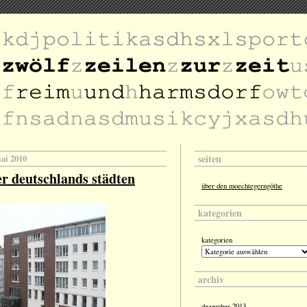
seiten
mai 2010
ter deutschlands städten
über den moechtegerngöthe
kategorien
kategorien
archiv
dezember 2013