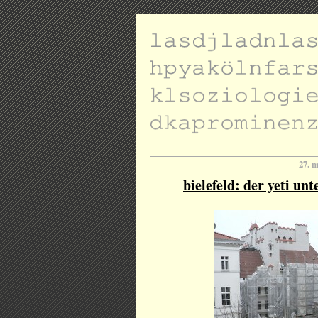
27. 
bielefeld: der yeti un