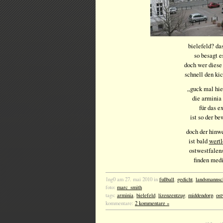
bielefeld? das
so besagt e
doch wer diese 
schnell den kic
„guck mal hier
die arminia 
für das e
ist so der be
doch der hinwe
ist bald
wertl
ostwestfalen
finden medi
1ng0 am 27. mai 2010 in
fußball
,
gedicht
,
landsmannsc
foto:
marc_smith
tags:
arminia
,
bielefeld
,
lizenzentzug
,
middendorp
,
ost
kommentare:
2 kommentare »