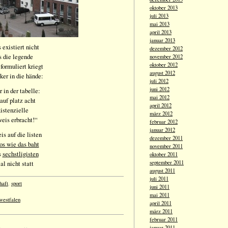
oktober 2013
juli 2013
mai 2013
april 2013
januar 2013
 existiert nicht
dezember 2012
s die legende
november 2012
oktober 2012
formuliert kriegt
august 2012
ker in die hände:
juli 2012
juni 2012
 in der tabelle:
mai 2012
auf platz acht
april 2012
xistenzielle
märz 2012
weis erbracht!“
februar 2012
januar 2012
is auf die listen
dezember 2011
os wie das baht
november 2011
s
sechstligisten
oktober 2011
al nicht statt
september 2011
august 2011
juli 2011
haft
,
sport
juni 2011
mai 2011
westfalen
april 2011
märz 2011
februar 2011
januar 2011