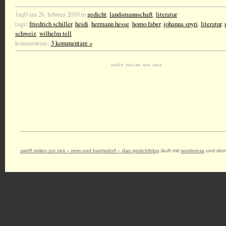
1ng0 am 26. februar 2010 in
gedicht
,
landsmannschaft
,
literatur
tags:
friedrich schiller
,
heidi
,
hermann hesse
,
homo faber
,
johanna spyri
,
literatur
,
schweiz
,
wilhelm tell
kommentare:
3 kommentare »
zwölf zeilen zur zeit – reim und harmsdorf – das gedichtblog
läuft mit
wordpress
und dem