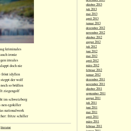
oktober 2013
juli 2013
mai 2013
april 2013
januar 2013
dezember 2012
november 2012
oktober 2012
august 2012
juli 2012
mag kriminales
juni 2012
 auch ironie
mai 2012
egen irreales
april 2012
klappt doch nie
märz 2012
februar 2012
 frönt idyllen
januar 2012
 steppt der wolf
dezember 2011
november 2011
 noch so brüllen
oktober 2011
lt ziegengolf
september 2011
august 2011
iht im schweizberg
juli 2011
s nen egokiller
juni 2011
das nationalwerk
mai 2011
her: fritze schiller
april 2011
märz 2011
februar 2011
,
literatur
januar 2011