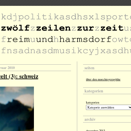
seiten
bruar 2010
elt (3): schweiz
über den moechtegerngöthe
kategorien
kategorien
archiv
dezember 2013