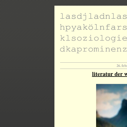
26. fe
literatur der w