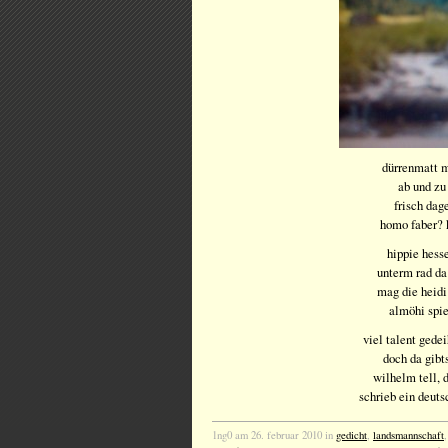
dürrenmatt 
ab und zu
frisch dag
homo faber? 
hippie hesse
unterm rad da
mag die heidi
almöhi spie
viel talent gede
doch da gibt
wilhelm tell, 
schrieb ein deutsc
1ng0 am 26. februar 2010 in
gedicht
,
landsmannschaft